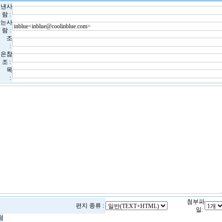
보낸사
람 :
받는사
람 :
 조
:
숨은참
조 :
 목
:
첨부파
편지 종류 :
일:
첨